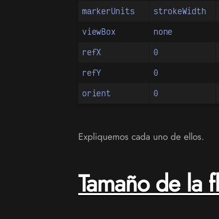
markerUnits
strokeWidth
viewBox
none
refX
0
refY
0
orient
0
Expliquemos cada uno de ellos.
Tamaño de la f