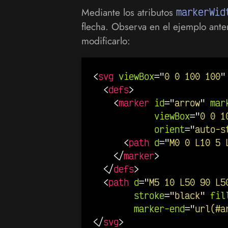
Mediante los atributos
markerWid
flecha. Observa en el ejemplo ant
modificarlo:
<
svg
viewBox
=
"
0 0 100 100
"
<
defs
>
<
marker
id
=
"
arrow
"
mar
viewBox
=
"
0 0 1
orient
=
"
auto-s
<
path
d
=
"
M0 0 L10 5 
</
marker
>
</
defs
>
<
path
d
=
"
M5 10 L50 90 L5
stroke
=
"
black
"
fil
marker-end
=
"
url(#a
</
svg
>