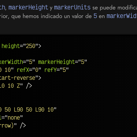
th
,
markerHeight
y
markerUnits
se puede modifica
erior, que hemos indicado un valor de
5
en
markerWid
height
=
"
250
"
>
kerWidth
=
"
5
"
markerHeight
=
"
5
"
0 10
"
refX
=
"
0
"
refY
=
"
5
"
tart-reverse
"
>
L0 10 Z
"
/>
0 50 L90 50 L90 10
"
l
=
"
none
"
rrow)
"
/>