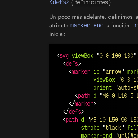
<defs>
(
).
definiciones
Un poco más adelante, definimos la
atributo
marker-end
la función
ur
inicial:
<
svg
viewBox
=
"
0 0 100 100
"
<
defs
>
<
marker
id
=
"
arrow
"
mar
viewBox
=
"
0 0 1
orient
=
"
auto-s
<
path
d
=
"
M0 0 L10 5 
</
marker
>
</
defs
>
<
path
d
=
"
M5 10 L50 90 L5
stroke
=
"
black
"
fil
marker-end
=
"
url(#a