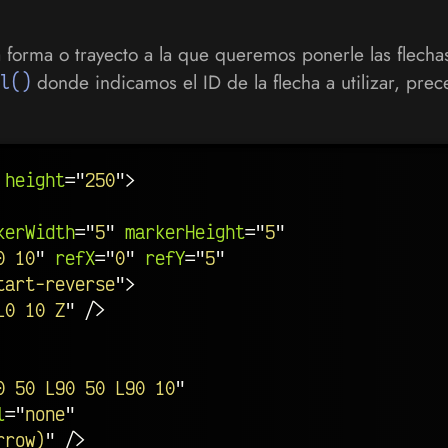
 forma o trayecto a la que queremos ponerle las flecha
l()
donde indicamos el ID de la flecha a utilizar, pr
height
=
"
250
"
>
kerWidth
=
"
5
"
markerHeight
=
"
5
"
0 10
"
refX
=
"
0
"
refY
=
"
5
"
tart-reverse
"
>
L0 10 Z
"
/>
0 50 L90 50 L90 10
"
l
=
"
none
"
rrow)
"
/>