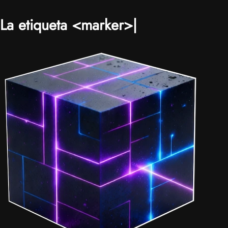
La etiqueta <marker>
|