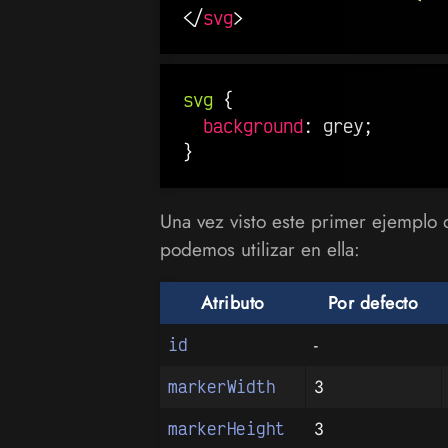
</
svg
>
svg
{
background
:
 grey
;
}
Una vez visto este primer ejemplo 
podemos utilizar en ella:
Atributo
Por defecto
-
id
3
markerWidth
3
markerHeight