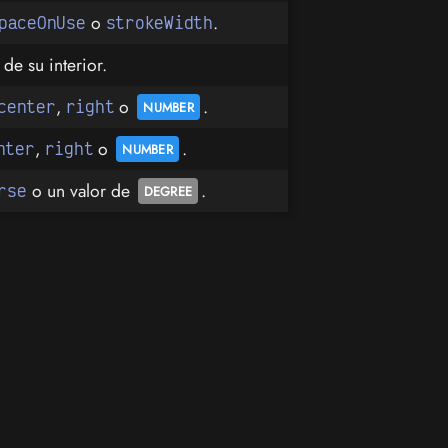
o
.
paceOnUse
strokeWidth
de su interior.
,
o
.
center
right
,
o
.
nter
right
o un valor de
.
rse