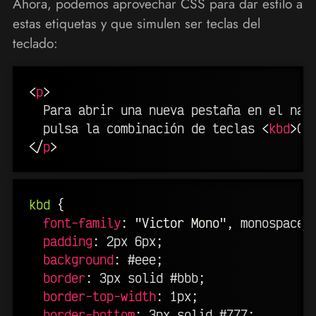
Ahora, podemos aprovechar CSS para dar estilo a
estas etiquetas y que simulen ser teclas del
teclado:
<
p
>
  Para abrir una nueva pestaña en el nave
  pulsa la combinación de teclas 
<
kbd
>
CT
</
p
>
kbd
{
font-family
:
"Victor Mono"
,
 monospace
;
padding
:
 2px 6px
;
background
:
 #eee
;
border
:
 3px solid #bbb
;
border-top-width
:
 1px
;
border-bottom
:
 3px solid #777
;