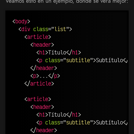
Veamos esto en un ejemplo, donde se verá mejor:
<
body
>
<
div
class
=
"
list
"
>
<
article
>
<
header
>
<
h1
>
Título
</
h1
>
<
p
class
=
"
subtitle
"
>
Subtítulo
</
p
</
header
>
<
p
>
...
</
p
>
</
article
>
<
article
>
<
header
>
<
h1
>
Título
</
h1
>
<
p
class
=
"
subtitle
"
>
Subtítulo
</
p
</
header
>