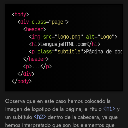
<
body
>
<
div
class
=
"
page
"
>
<
header
>
<
img
src
=
"
logo.png
"
alt
=
"
Logo
"
>
<
h1
>
LenguajeHTML.com
</
h1
>
<
p
class
=
"
subtitle
"
>
Página de docu
</
header
>
<
p
>
...
</
p
>
</
div
>
</
body
>
Observa que en este caso hemos colocado la
imagen de logotipo de la página, el título
<h1>
y
un subtítulo
<h2>
dentro de la cabecera, ya que
hemos interpretado que son los elementos que