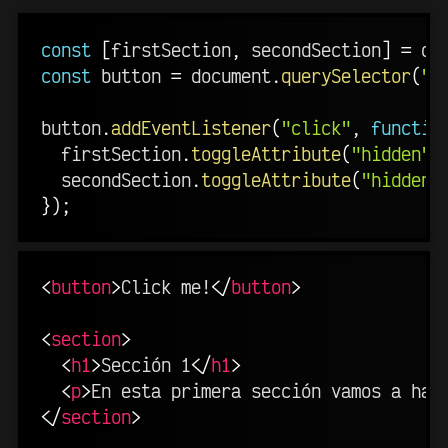
const
[
firstSection
,
 secondSection
]
=
 do
const
 button 
=
 document
.
querySelector
(
"b
button
.
addEventListener
(
"click"
,
functio
  firstSection
.
toggleAttribute
(
"hidden"
)
  secondSection
.
toggleAttribute
(
"hidden"
}
)
;
<
button
>
Click me!
</
button
>
<
section
>
<
h1
>
Sección 1
</
h1
>
<
p
>
En esta primera sección vamos a hab
</
section
>