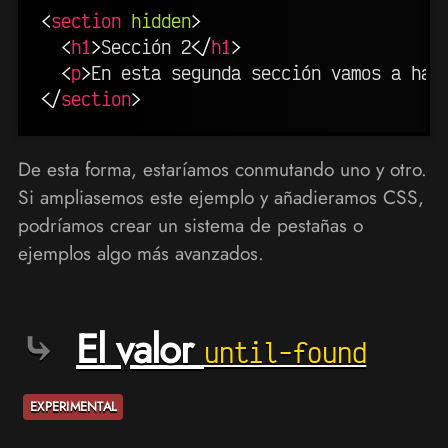
<
section
hidden
>
<
h1
>
Sección 2
</
h1
>
<
p
>
En esta segunda sección vamos a hab
</
section
>
De esta forma, estaríamos conmutando uno y otro.
Si ampliasemos este ejemplo y añadieramos CSS,
podríamos crear un sistema de pestañas o
ejemplos algo más avanzados.
El valor
until-found