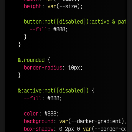
height
:
var
(
--size
)
;
button:not([disabled]):active & path
--fill
:
 #888
;
}
}
&.rounded
{
border-radius
:
 10px
;
}
&:active:not([disabled])
{
--fill
:
 #888
;
color
:
 #888
;
background
:
var
(
--darker-gradient
)
,
box-shadow
:
 0 2px 0 
var
(
--border-col