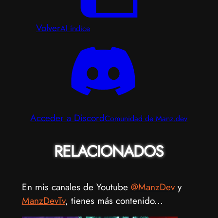
Volver
Al índice
Acceder a Discord
Comunidad de Manz.dev
RELACIONADOS
En mis canales de Youtube
@ManzDev
y
ManzDevTv
, tienes más contenido...