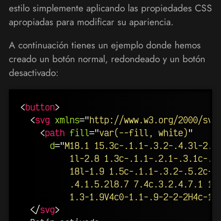
estilo simplemente aplicando las propiedades CSS
apropiadas para modificar su apariencia.
A continuación tienes un ejemplo donde hemos
creado un botón normal, redondeado y un botón
desactivado:
<
button
>
<
svg
xmlns
=
"
http://www.w3.org/2000/svg
<
path
fill
=
"
var(--fill, white)
"
d
=
"
M18.1 15.3c-.1.1-.3.2-.4.3l-2.4.
          1l-2.8 1.3c-.1.1-.2.1-.3.1c-.3 
          18l-1.9 1.5c-.1.1-.3.2-.5.2c-.4
          .4.1.5.2l8.7 7.4c.3.2.4.7.1 1M6
          1.3-1.9V4c0-1.1-.9-2-2-2H4c-1.
</
svg
>