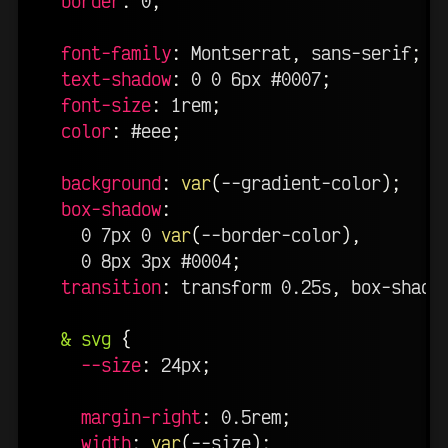
border
:
 0
;
font-family
:
 Montserrat
,
 sans-serif
;
text-shadow
:
 0 0 6px #0007
;
font-size
:
 1rem
;
color
:
 #eee
;
background
:
var
(
--gradient-color
)
;
box-shadow
:
    0 7px 0 
var
(
--border-color
)
,
    0 8px 3px #0004
;
transition
:
 transform 0.25s
,
 box-shado
& svg
{
--size
:
 24px
;
margin-right
:
 0.5rem
;
width
:
var
(
--size
)
;