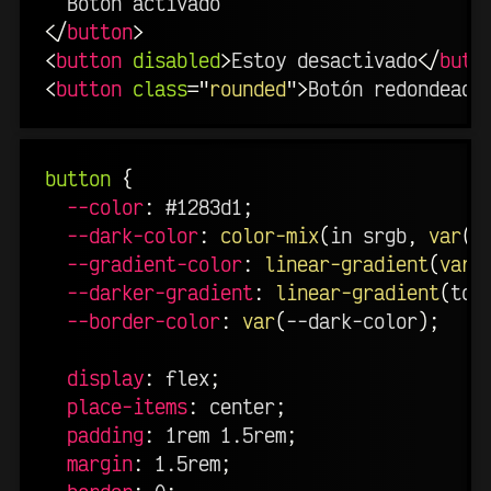
</
button
>
<
button
disabled
>
Estoy desactivado
</
butt
<
button
class
=
"
rounded
"
>
Botón redondeado
button
{
--color
:
 #1283d1
;
--dark-color
:
color-mix
(
in srgb
,
var
(
-
--gradient-color
:
linear-gradient
(
var
(
--darker-gradient
:
linear-gradient
(
to 
--border-color
:
var
(
--dark-color
)
;
display
:
 flex
;
place-items
:
 center
;
padding
:
 1rem 1.5rem
;
margin
:
 1.5rem
;